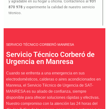
y agradable en su hogar u oficina. Contáctenos al
931
870 978
y experimente la calidad de nuestro servicio
técnico.
SERVICIO TÉCNICO CORBERÓ MANRESA
Servicio Técnico Corberó de
Urgencia en Manresa
Cuando se enfrenta a una emergencia en sus
electrodomésticos, calderas o aires acondicionados en
Manresa, el Servicio Técnico de Urgencia de SAT-
MANRESA es su aliado de confianza, siempre
disponible para ofrecer soluciones rápidas y efectivas.
Nuestro compromiso con la atención las 24 horas del