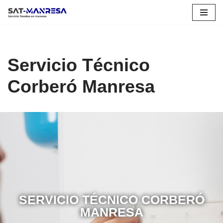
Saltar
al
contenido
Servicio Técnico
Corberó Manresa
SERVICIO TÉCNICO CORBERÓ
MANRESA