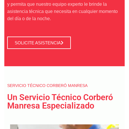
y permita que nuestro equipo experto le brinde la
asistencia técnica que necesita en cualquier momento
del día o de la noche.
SOLICITE ASISTENCIA
SERVICIO TÉCNICO CORBERÓ MANRESA
Un Servicio Técnico Corberó
Manresa Especializado