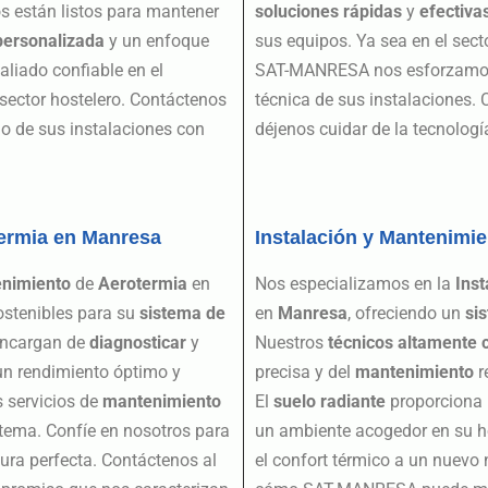
os están listos para mantener
soluciones rápidas
y
efectiva
personalizada
y un enfoque
sus equipos. Ya sea en el sect
liado confiable en el
SAT-MANRESA nos esforzamos p
sector hostelero. Contáctenos
técnica de sus instalaciones.
o de sus instalaciones con
déjenos cuidar de la tecnolog
ermia en Manresa
Instalación y Mantenimi
nimiento
de
Aerotermia
en
Nos especializamos en la
Inst
sostenibles para su
sistema de
en
Manresa
, ofreciendo un
si
 encargan de
diagnosticar
y
Nuestros
técnicos altamente 
un rendimiento óptimo y
precisa y del
mantenimiento
r
 servicios de
mantenimiento
El
suelo radiante
proporciona u
istema. Confíe en nosotros para
un ambiente acogedor en su ho
ra perfecta. Contáctenos al
el confort térmico a un nuevo 