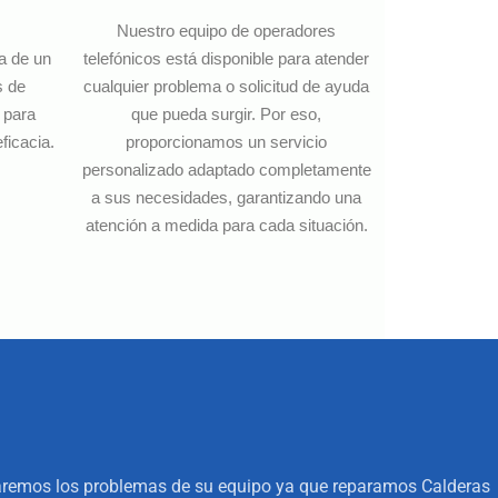
Nuestro equipo de operadores
ia de un
telefónicos está disponible para atender
s de
cualquier problema o solicitud de ayuda
 para
que pueda surgir. Por eso,
ficacia.
proporcionamos un servicio
personalizado adaptado completamente
a sus necesidades, garantizando una
atención a medida para cada situación.
onaremos los problemas de su equipo ya que reparamos Calderas