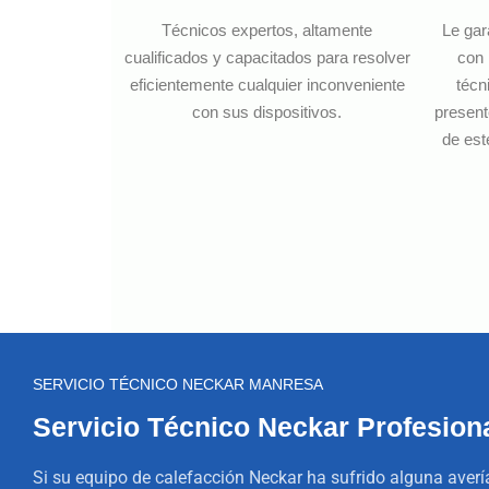
Técnicos expertos, altamente
Le gar
cualificados y capacitados para resolver
con 
eficientemente cualquier inconveniente
técn
con sus dispositivos.
present
de est
SERVICIO TÉCNICO NECKAR MANRESA
Servicio Técnico Neckar Profesion
Si su equipo de calefacción Neckar ha sufrido alguna aver