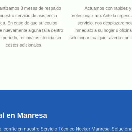
antizamos 3 meses de respaldo
Actuamos con rapidez y
nuestro servicio de asistencia
profesionalismo. Ante la urgenc
ica. En caso de que su equipo
servicio, nos desplazaremo
e nuevamente alguna falla dentro
inmediato a su hogar u oficina
e período, recibirá asistencia sin
solucionar cualquier avería con e
costos adicionales.
al en Manresa
ía, confíe en nuestro Servicio Técnico Neckar Manresa, Soluci