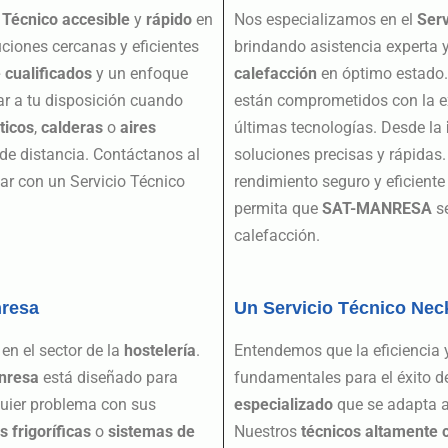
 Técnico accesible
y
rápido
en
Nos especializamos en el
Serv
ciones cercanas y eficientes
brindando asistencia experta 
 cualificados
y un enfoque
calefacción
en óptimo estado
ar a tu disposición cuando
están comprometidos con la ex
ticos
,
calderas
o
aires
últimas tecnologías. Desde la
de distancia. Contáctanos al
soluciones precisas y rápidas.
r con un Servicio Técnico
rendimiento seguro y eficient
permita que
SAT-MANRESA
se
calefacción.
nresa
Un Servicio Técnico Nec
en el sector de la
hostelería
.
Entendemos que la eficiencia 
nresa
está diseñado para
fundamentales para el éxito 
lquier problema con sus
especializado
que se adapta a
 frigoríficas
o
sistemas de
Nuestros
técnicos altamente 