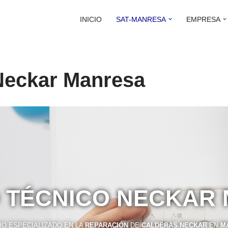
INICIO
SAT-MANRESA
EMPRESA
 Neckar Manresa
O TÉCNICO NECKAR
IO ESPECIALIZADO EN LA
REPARACIÓN
DE
CALDERAS NECKAR
EN
M