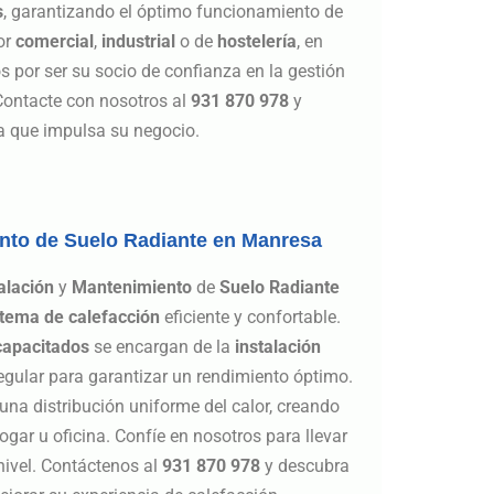
s
, garantizando el óptimo funcionamiento de
or
comercial
,
industrial
o de
hostelería
, en
or ser su socio de confianza en la gestión
 Contacte con nosotros al
931 870 978
y
ía que impulsa su negocio.
ento de Suelo Radiante en Manresa
alación
y
Mantenimiento
de
Suelo Radiante
stema de calefacción
eficiente y confortable.
capacitados
se encargan de la
instalación
egular para garantizar un rendimiento óptimo.
na distribución uniforme del calor, creando
gar u oficina. Confíe en nosotros para llevar
nivel. Contáctenos al
931 870 978
y descubra