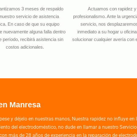
antizamos 3 meses de respaldo
Actuamos con rapidez y
nuestro servicio de asistencia
profesionalismo. Ante la urgenc
ica. En caso de que su equipo
servicio, nos desplazaremo
e nuevamente alguna falla dentro
inmediato a su hogar u oficina
e período, recibirá asistencia sin
solucionar cualquier avería con e
costos adicionales.
 en Manresa
ese y déjelo en nuestras manos, Nuestra rapidez no influye en l
miento del electrodoméstico, no dude en llamar a nuestro Servi
 con más de 28 años de experiencia en la reparación de electro