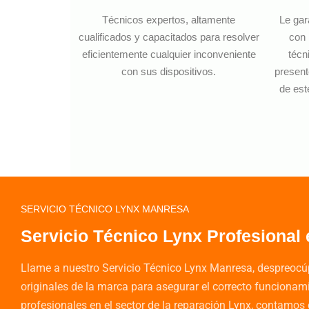
Técnicos expertos, altamente
Le gar
cualificados y capacitados para resolver
con 
eficientemente cualquier inconveniente
técn
con sus dispositivos.
present
de est
SERVICIO TÉCNICO LYNX MANRESA
Servicio Técnico Lynx Profesional
Llame a nuestro Servicio Técnico Lynx Manresa, despreocúp
originales de la marca para asegurar el correcto funciona
profesionales en el sector de la reparación Lynx, contamos