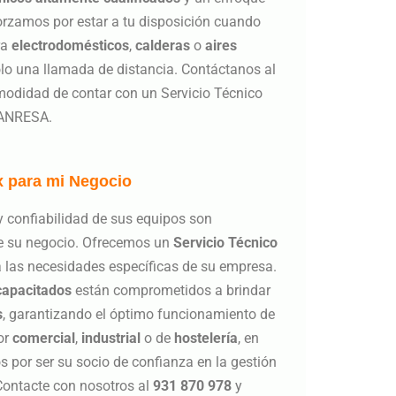
forzamos por estar a tu disposición cuando
ra
electrodomésticos
,
calderas
o
aires
olo una llamada de distancia. Contáctanos al
modidad de contar con un Servicio Técnico
MANRESA.
x para mi Negocio
y confiabilidad de sus equipos son
de su negocio. Ofrecemos un
Servicio Técnico
 las necesidades específicas de su empresa.
capacitados
están comprometidos a brindar
s
, garantizando el óptimo funcionamiento de
or
comercial
,
industrial
o de
hostelería
, en
or ser su socio de confianza en la gestión
 Contacte con nosotros al
931 870 978
y