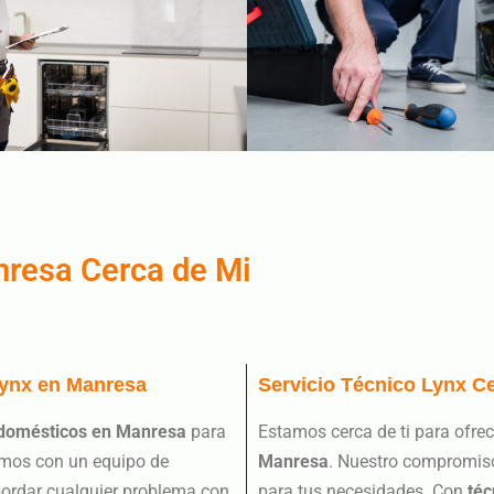
nresa Cerca de Mi
Lynx en Manresa
Servicio Técnico Lynx C
rodomésticos en Manresa
para
Estamos cerca de ti para ofre
tamos con un equipo de
Manresa
. Nuestro compromiso
abordar cualquier problema con
para tus necesidades. Con
téc