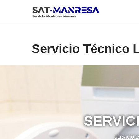
Saltar
al
contenido
Servicio Técnico 
SERVIC
SERVICIO E