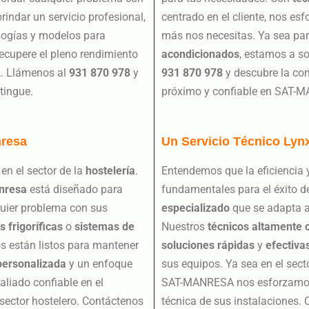
indar un servicio profesional,
centrado en el cliente, nos es
logías y modelos para
más nos necesitas. Ya sea pa
Recupere el pleno rendimiento
acondicionados
, estamos a s
A
. Llámenos al
931 870 978
y
931 870 978
y descubre la co
tingue.
próximo y confiable en SAT-
nresa
Un Servicio Técnico Lyn
en el sector de la
hostelería
.
Entendemos que la eficiencia 
nresa
está diseñado para
fundamentales para el éxito 
lquier problema con sus
especializado
que se adapta a
 frigoríficas
o
sistemas de
Nuestros
técnicos altamente 
os están listos para mantener
soluciones rápidas
y
efectiva
personalizada
y un enfoque
sus equipos. Ya sea en el sect
liado confiable en el
SAT-MANRESA nos esforzamos p
sector hostelero. Contáctenos
técnica de sus instalaciones.