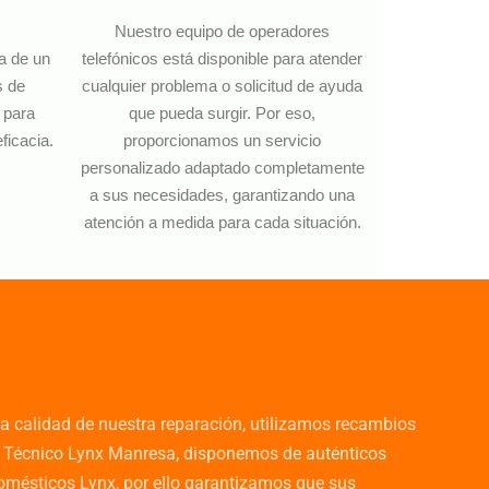
Nuestro equipo de operadores
ia de un
telefónicos está disponible para atender
s de
cualquier problema o solicitud de ayuda
 para
que pueda surgir. Por eso,
ficacia.
proporcionamos un servicio
personalizado adaptado completamente
a sus necesidades, garantizando una
atención a medida para cada situación.
a calidad de nuestra reparación, utilizamos recambios
cio Técnico Lynx Manresa, disponemos de auténticos
domésticos Lynx, por ello garantizamos que sus