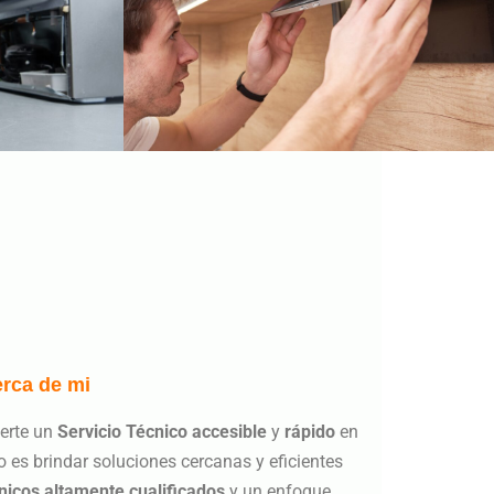
erca de mi
certe un
Servicio Técnico accesible
y
rápido
en
 es brindar soluciones cercanas y eficientes
nicos altamente cualificados
y un enfoque