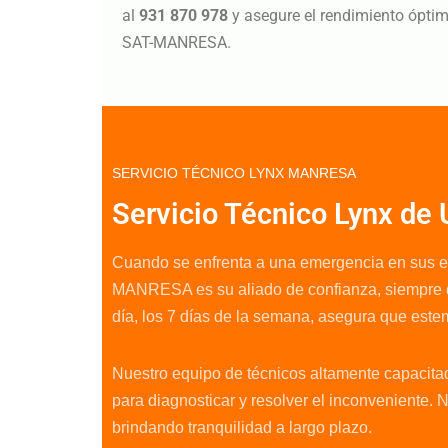
al
931 870 978
y asegure el rendimiento óptim
SAT-MANRESA.
SERVICIO TÉCNICO LYNX MANRESA
Servicio Técnico Lynx de
Cuando se enfrenta a una emergencia en sus el
MANRESA es su aliado de confianza, siempre di
día, los 7 días de la semana, asegura que est
Nuestro equipo de técnicos altamente capacita
para diagnosticar y resolver el inconveniente.
brindando tranquilidad a largo plazo.