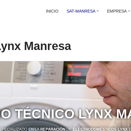
INICIO
SAT-MANRESA
EMPRESA
Lynx Manresa
IO TÉCNICO LYNX 
SPECIALIZADO EN LA
REPARACIÓN
DE
ELECTRODOMÉSTICOS LYNX