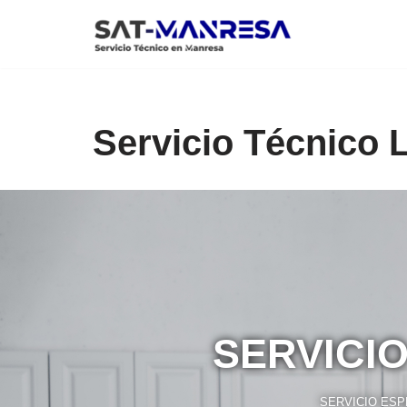
Saltar
al
contenido
Servicio Técnico
SERVICI
SERVICIO ESP