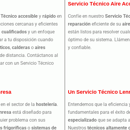
Servicio Técnico Aire A
 Técnico accesible
y
rápido
en
Confíe en nuestro
Servicio Té
ciones cercanas y eficientes
reparación
eficiente de su
air
 cualificados
y un enfoque
están listos para resolver cua
ar a tu disposición cuando
óptimo de su sistema. Llámen
ticos
,
calderas
o
aires
y confiable.
de distancia. Contáctanos al
r con un Servicio Técnico
nresa
Un Servicio Técnico Len
en el sector de la
hostelería
.
Entendemos que la eficiencia 
nresa
está diseñado para
fundamentales para el éxito 
lquier problema con sus
especializado
que se adapta a
 frigoríficas
o
sistemas de
Nuestros
técnicos altamente 