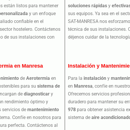
os están listos para mantener
soluciones rápidas
y
efectiva
personalizada
y un enfoque
sus equipos. Ya sea en el sect
liado confiable en el
SAT-MANRESA nos esforzamos p
sector hostelero. Contáctenos
técnica de sus instalaciones.
o de sus instalaciones con
déjenos cuidar de la tecnolog
ermia en Manresa
Instalación y Mantenimi
nimiento
de
Aerotermia
en
Para la
instalación
y
manteni
sostenibles para su
sistema de
en
Manresa
, confíe en nuest
 encargan de
diagnosticar
y
Ofrecemos servicios profesion
un rendimiento óptimo y
duradero para mantener su en
 servicios de
mantenimiento
978
para obtener asistencia ex
istema. Confíe en nosotros para
sistema de
aire
acondicionad
ra perfecta. Contáctenos al