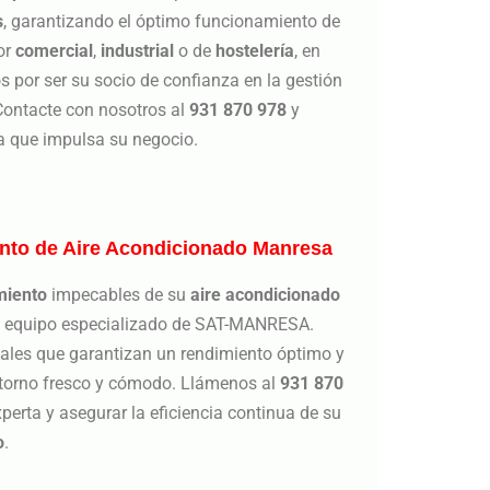
s
, garantizando el óptimo funcionamiento de
or
comercial
,
industrial
o de
hostelería
, en
or ser su socio de confianza en la gestión
 Contacte con nosotros al
931 870 978
y
ía que impulsa su negocio.
ento de Aire Acondicionado Manresa
miento
impecables de su
aire acondicionado
ro equipo especializado de SAT-MANRESA.
ales que garantizan un rendimiento óptimo y
torno fresco y cómodo. Llámenos al
931 870
perta y asegurar la eficiencia continua de su
o
.