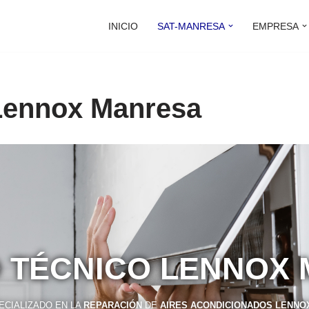
INICIO
SAT-MANRESA
EMPRESA
 Lennox Manresa
O TÉCNICO LENNOX
ECIALIZADO EN LA
REPARACIÓN
DE
AIRES ACONDICIONADOS LENN