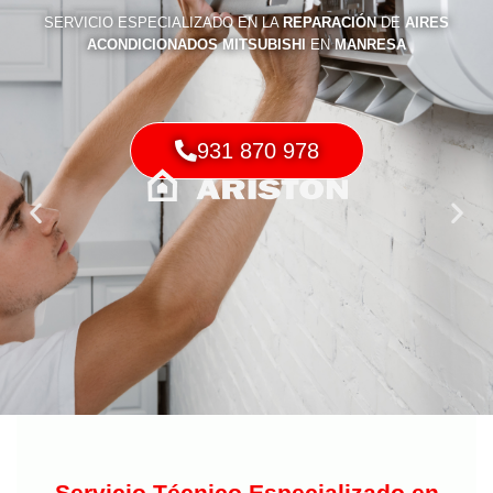
SERVICIO ESPECIALIZADO EN LA
REPARACIÓN
DE
AIRES
ACONDICIONADOS MITSUBISHI
EN
MANRESA
931 870 978
Servicio Técnico Especializado en