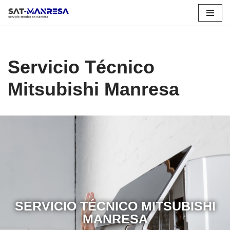
Saltar
al
contenido
Servicio Técnico
Mitsubishi Manresa
SERVICIO TÉCNICO MITSUBISHI
MANRESA