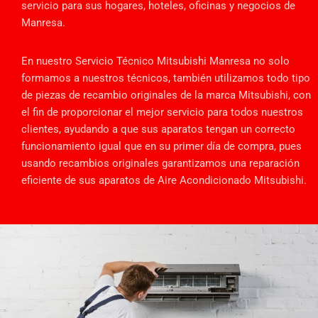
servicio para sus hogares, hoteles, oficinas y negocios de
Manresa.
En nuestro Servicio Técnico Mitsubishi Manresa no solo
formamos a nuestros técnicos, también utilizamos todo tipo
de piezas de recambio originales de la marca Mitsubishi, con
el fin de proporcionar el mejor servicio para todos nuestros
clientes, ayudando a que sus aparatos tengan un correcto
funcionamiento igual que en su primer día de compra, pues
usando recambios originales garantizamos una reparación
eficiente de sus aparatos de Aire Acondicionado Mitsubishi.