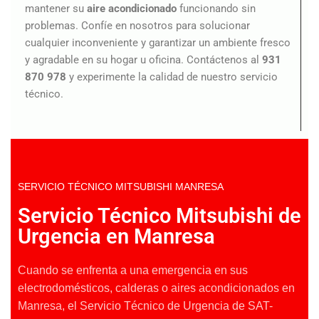
mantener su
aire acondicionado
funcionando sin
problemas. Confíe en nosotros para solucionar
cualquier inconveniente y garantizar un ambiente fresco
y agradable en su hogar u oficina. Contáctenos al
931
870 978
y experimente la calidad de nuestro servicio
técnico.
SERVICIO TÉCNICO MITSUBISHI MANRESA
Servicio Técnico Mitsubishi de
Urgencia en Manresa
Cuando se enfrenta a una emergencia en sus
electrodomésticos, calderas o aires acondicionados en
Manresa, el Servicio Técnico de Urgencia de SAT-