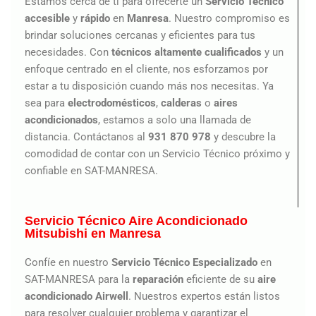
Estamos cerca de ti para ofrecerte un
Servicio Técnico
accesible
y
rápido
en
Manresa
. Nuestro compromiso es
brindar soluciones cercanas y eficientes para tus
necesidades. Con
técnicos altamente cualificados
y un
enfoque centrado en el cliente, nos esforzamos por
estar a tu disposición cuando más nos necesitas. Ya
sea para
electrodomésticos
,
calderas
o
aires
acondicionados
, estamos a solo una llamada de
distancia. Contáctanos al
931 870 978
y descubre la
comodidad de contar con un Servicio Técnico próximo y
confiable en SAT-MANRESA.
Servicio Técnico Aire Acondicionado
Mitsubishi en Manresa
Confíe en nuestro
Servicio Técnico Especializado
en
SAT-MANRESA para la
reparación
eficiente de su
aire
acondicionado
Airwell
. Nuestros expertos están listos
para resolver cualquier problema y garantizar el