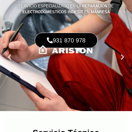
SERVICIO ESPECIALIZADO EN LA
REPARACIÓN
DE
ELECTRODOMÉSTICOS INDESIT
EN
MANRESA
931 870 978